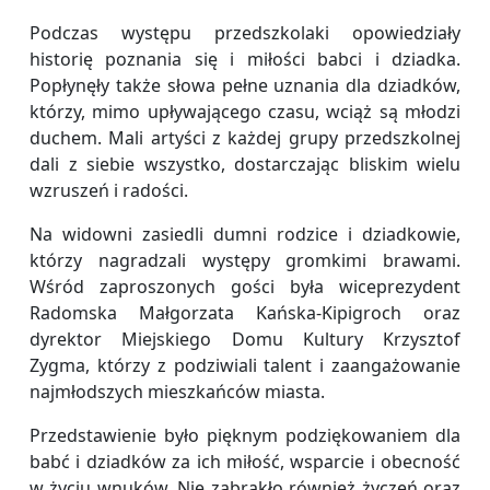
Podczas występu przedszkolaki opowiedziały
historię poznania się i miłości babci i dziadka.
Popłynęły także słowa pełne uznania dla dziadków,
którzy, mimo upływającego czasu, wciąż są młodzi
duchem. Mali artyści z każdej grupy przedszkolnej
dali z siebie wszystko, dostarczając bliskim wielu
wzruszeń i radości.
Na widowni zasiedli dumni rodzice i dziadkowie,
którzy nagradzali występy gromkimi brawami.
Wśród zaproszonych gości była wiceprezydent
Radomska Małgorzata Kańska-Kipigroch oraz
dyrektor Miejskiego Domu Kultury Krzysztof
Zygma, którzy z podziwiali talent i zaangażowanie
najmłodszych mieszkańców miasta.
Przedstawienie było pięknym podziękowaniem dla
babć i dziadków za ich miłość, wsparcie i obecność
w życiu wnuków. Nie zabrakło również życzeń oraz