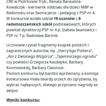
CRE w Piotrkowie Tryb., Renata Barwaśna-
Kowalczyk - kierownik oddziału dla dzieci MBP w
Radomsku oraz Iwona Jaros - pedagog z PSP nr 4.
W konkursie wzięło udział
16 uczniów
z
8
radomszczańskich szkół
podstawowych, których
powitali dyrektorzy PSP nr 4 p. Izabela Iwanowicz i
PSP nr 7 p. Radosław Bartnik.
Uczniowie czytali fragmenty książek polskich i
zagranicznych autorów, np. „Harry’ego Pottera”,
„Ani z Zielonego Wzgórza”, „Tajemniczego ogrodu”
czy powieści Grzegorza Kasdepke, Barbary
Kosmowskiej, Barbary Ciwoniuk.
Poziom konkursu był bardzo wyrównany, a komisja
konkursowa miała twardy orzech do zgryzienia, by
wybrać najlepszych, dlatego przyznano nagrody ex
aequo.
Wyniki konkursu: