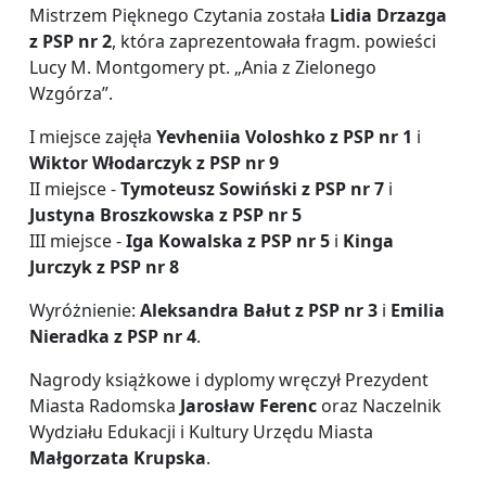
Mistrzem Pięknego Czytania została
Lidia Drzazga
z PSP nr 2
, która zaprezentowała fragm. powieści
Lucy M. Montgomery pt. „Ania z Zielonego
Wzgórza”.
I miejsce zajęła
Yevheniia Voloshko z PSP nr 1
i
Wiktor Włodarczyk z PSP nr 9
II miejsce -
Tymoteusz Sowiński z PSP nr 7
i
Justyna Broszkowska z PSP nr 5
III miejsce -
Iga Kowalska z PSP nr 5
i
Kinga
Jurczyk z PSP nr 8
Wyróżnienie:
Aleksandra Bałut z PSP nr 3
i
Emilia
Nieradka z PSP nr 4
.
Nagrody książkowe i dyplomy wręczył Prezydent
Miasta Radomska
Jarosław Ferenc
oraz Naczelnik
Wydziału Edukacji i Kultury Urzędu Miasta
Małgorzata Krupska
.